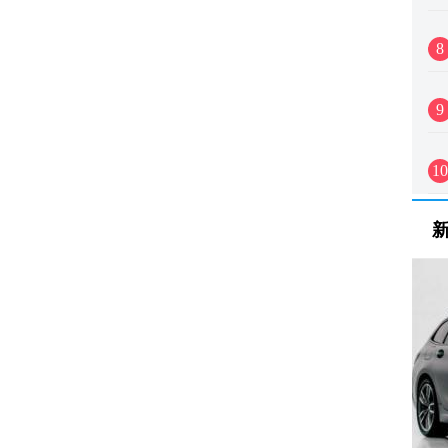
8
9
10