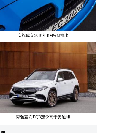
庆祝成立50周年BMWM推出
奔驰宣布EQB定价高于奥迪和