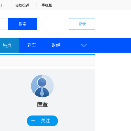
们
侵权投诉
手机版

热点
养车
财经
匡章
+
关注