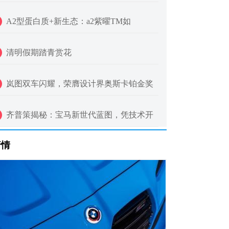
A2型蛋白质+新生态：a2紫曜TM如
清明假期踏青赏花
岚图双车闪耀，荣膺设计界奥斯卡铂金奖
齐普策揭秘：宝马新世代蓝图，凭技术开
行情