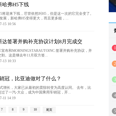
哈弗H5下线
弗H5将迎来下线，尽管依然叫H5，但是这一次的它完全变了。
展，新哈弗H5变得更大，而且更多能，...
7-15 10:56
斯达签署并购补充协议计划8月完成交
1
宣布和MORNINGSTARAUTOINC.签署并购补充协议，并
割。这是继去年11月双方签...
7-13 10:33
2
源销冠，比亚迪做对了什么？
3
式增长，大家已从最初的震惊转变为高度认同。 去年，比
超过了一汽-大众，成为中国乘用车销冠，开...
4
7-11 14:19
7
8
9
10
尾页
5