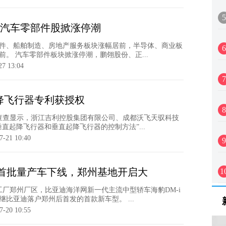
5
4%汽车零部件股掀涨停潮
件、船舶制造、房地产服务板块涨幅居前，半导体、商业板
6
。 汽车零部件板块掀涨停潮，鹏翎股份、正...
27 13:04
7
降飞行器专利获授权
8
企查查显示，浙江吉利控股集团有限公司、成都沃飞天驭科技
直起降飞行器和垂直起降飞行器的控制方法”...
7-21 10:40
9
i首批量产车下线，郑州基地开启大
1
迪工厂郑州厂区，比亚迪海洋网新一代主流中型轿车海豹DM-i
比亚迪落户郑州后首发的首款新车型。 ...
7-20 10:55