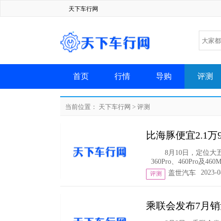
天下车行网
首页
行情
导购
评测
当前位置：
天下车行网
>
评测
比海豚便宜2.1万
8月10日，定位大
360Pro、460Pro及4
2023-0
盖世汽车
评测
乘联会发布7月