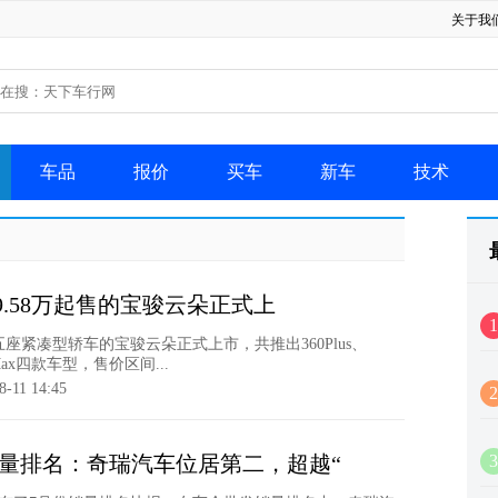
关于我
车品
报价
买车
新车
技术
9.58万起售的宝骏云朵正式上
1
五座紧凑型轿车的宝骏云朵正式上市，共推出360Plus、
60Max四款车型，售价区间...
8-11 14:45
2
销量排名：奇瑞汽车位居第二，超越“
3