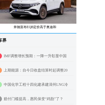
奔驰宣布EQB定价高于奥迪和
车界
IMF调整增长预期：一降一升彰显中国
上期能源：自今日收盘结算时起调整20
中国化学工程十四化建承建漳州LNG冷
赔付门槛提高，惠民保变“鸡肋”了？